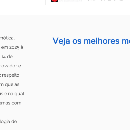
mótica,
Veja os melhores 
a em 2025 à
 14 de
novador e
 respeito.
em que as
s e na qual
stemas com
logia de