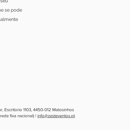
 seu
e se pode
malmente
, Escritorio 1103, 4450-012 Matosinhos
ede fixa nacional) |
info@zesteventos.pt